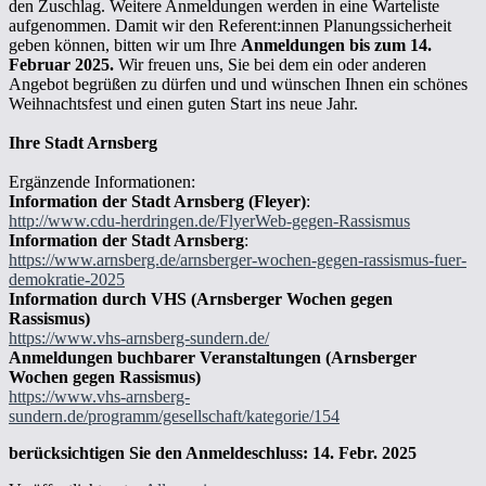
den Zuschlag. Weitere Anmeldungen werden in eine Warteliste
aufgenommen. Damit wir den Referent:innen Planungssicherheit
geben können, bitten wir um Ihre
Anmeldungen bis zum 14.
Februar 2025.
Wir freuen uns, Sie bei dem ein oder anderen
Angebot begrüßen zu dürfen und und wünschen Ihnen ein schönes
Weihnachtsfest und einen guten Start ins neue Jahr.
Ihre Stadt Arnsberg
Ergänzende Informationen:
Information der Stadt Arnsberg (Fleyer)
:
http://www.cdu-herdringen.de/FlyerWeb-gegen-Rassismus
Information der Stadt Arnsberg
:
https://www.arnsberg.de/arnsberger-wochen-gegen-rassismus-fuer-
demokratie-2025
Information durch VHS (Arnsberger Wochen gegen
Rassismus)
https://www.vhs-arnsberg-sundern.de/
Anmeldungen buchbarer Veranstaltungen (Arnsberger
Wochen gegen Rassismus)
https://www.vhs-arnsberg-
sundern.de/programm/gesellschaft/kategorie/154
berücksichtigen Sie den Anmeldeschluss: 14. Febr. 2025