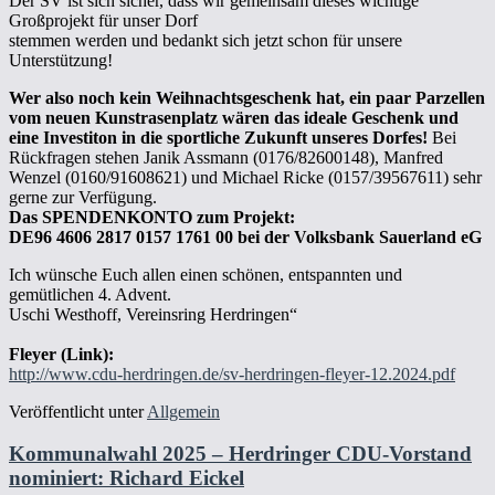
Der SV ist sich sicher, dass wir gemeinsam dieses wichtige
Großprojekt für unser Dorf
stemmen werden und bedankt sich jetzt schon für unsere
Unterstützung!
Wer also noch kein Weihnachtsgeschenk hat, ein paar Parzellen
vom neuen Kunstrasenplatz wären das ideale Geschenk und
eine Investiton in die sportliche Zukunft unseres Dorfes!
Bei
Rückfragen stehen Janik Assmann (0176/82600148), Manfred
Wenzel (0160/91608621) und Michael Ricke (0157/39567611) sehr
gerne zur Verfügung.
Das SPENDENKONTO zum Projekt:
DE96 4606 2817 0157 1761 00 bei der Volksbank Sauerland eG
Ich wünsche Euch allen einen schönen, entspannten und
gemütlichen 4. Advent.
Uschi Westhoff, Vereinsring Herdringen“
Fleyer (Link):
http://www.cdu-herdringen.de/sv-herdringen-fleyer-12.2024.pdf
Veröffentlicht unter
Allgemein
Kommunalwahl 2025 – Herdringer CDU-Vorstand
nominiert: Richard Eickel