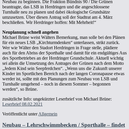
Neubau zu beginnen. Die Fraktion Bündnis 90 / Die Grünen
beantragte, das LSB in Herdringen und die angeschlossene
Turnhalle neu zu planen und dabei ökologische Grundsätze
umzusetzen. Über diesen Antrag soll der Stadtrat am 4. März
beschließen. Wir Herdringer hoffen: Mit Mehrheit!“
Neuplanung schnell angehen
Michael Brüne weist Wälters Bemerkung, man solle bei den Plänen
für ein neues LSB „Kirchturmdenken“ unterlassen, strikt zurück.
Wer wie Wälter den Stadort Herdringen in Frage stelle, plädiere
auch für den Abriss der Sporthalle und damit für ein endgültiges Aus
des Sportbetriebes an der Herdringer Grundschule. Aktuell wichtig
sei allein die Umsetzung des Antrages der Grünen nach dem Motto
„Jedem Kind sein Seepferdchen“. „Wenn uns die Zukunft unserer
Kinder im Sportlichen Bereich nach der langen Coronapause etwas
werder ist, sollte mit den Planungen zum Neubau von LSB und
Turnhalle umgehend – noch in diesem Sommer – begonnen
werden“, so Brüne.
zusätzliche Info: ungekürzter Leserbrief von Michael Brüne:
Leserbrief 08.02.2021
Veröffentlicht unter
Allgemein
Neubau – Lehrschwimmbecken / Sporthalle – findet