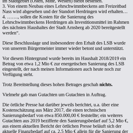
im Stadtgebiet (Osten, Mitte, Westen) bleibt bestehen.
3. Von einem Neubau eines Lehrschwimmbeckens am Freizeitbad
Nass wird abgesehen und der Standort Herdringen wird erhalten…
4. ……., sollen die Kosten für die Sanierung des
Lehrschwimmbeckens Herdringen als Investitionsmittel im Rahmen
des nächsten Haushaltes der Stadt Arnsberg ab 2020 bereitgestellt
werden“.
Diese Beschlusslage und insbesondere den Erhalt des LSB wurde
von unserem Bürgermeister immer wieder betont und unterstützt.
Vor diesem Hintergrund wurde bereits im Haushalt 2018/2019 ein
Betrag von etwa 1,2 Mio € zur energetischen Sanierung des LSB
eingestellt, der nach meinen Informationen auch heute noch zur
Verfügung steht.
Trotz Bereitstellung dieses hohen Betrages geschah
nichts.
Vielmehr gab man Gutachten um Gutachten in Auftrag.
Die örtliche Presse hat darüber jeweils berichtet, u.a. über eine
Kostenschätzung aus März 2017, die einen technischen
Sanierungsbedarf von etwa 850.000,00 € feststellte; ein weiteres
Gutachten aus 2019 bezifferte den Sanierungsbedarf auf 5,2 Mio €,
aus einem aktuellen Bericht der örtlichen Presse beläuft sich der
aktuelle Finanzbedarf auf ca. 2,5 Mio € allein für die Sanierung der