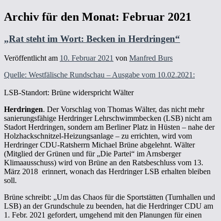
Archiv für den Monat:
Februar 2021
„Rat steht im Wort: Becken in Herdringen“
Veröffentlicht am
10. Februar 2021
von
Manfred Burs
Quelle: Westfälische Rundschau – Ausgabe vom 10.02.2021:
LSB-Standort: Brüne widerspricht Wälter
Herdringen
. Der Vorschlag von Thomas Wälter, das nicht mehr
sanierungsfähige Herdringer Lehrschwimmbecken (LSB) nicht am
Stadort Herdringen, sondern am Berliner Platz in Hüsten – nahe der
Holzhackschnitzel-Heizungsanlage – zu errichten, wird vom
Herdringer CDU-Ratsherrn Michael Brüne abgelehnt. Wälter
(Mitglied der Grünen und für „Die Partei“ im Arnsberger
Klimaausschuss) wird von Brüne an den Ratsbeschluss vom 13.
März 2018 erinnert, wonach das Herdringer LSB erhalten bleiben
soll.
Brüne schreibt: „Um das Chaos für die Sportstätten (Turnhallen und
LSB) an der Grundschule zu beenden, hat die Herdringer CDU am
1. Febr. 2021 gefordert, umgehend mit den Planungen für einen