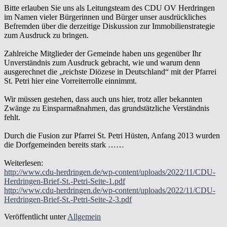
Bitte erlauben Sie uns als Leitungsteam des CDU OV Herdringen
im Namen vieler Bürgerinnen und Bürger unser ausdrückliches
Befremden über die derzeitige Diskussion zur Immobilienstrategie
zum Ausdruck zu bringen.
Zahlreiche Mitglieder der Gemeinde haben uns gegenüber Ihr
Unverständnis zum Ausdruck gebracht, wie und warum denn
ausgerechnet die „reichste Diözese in Deutschland“ mit der Pfarrei
St. Petri hier eine Vorreiterrolle einnimmt.
Wir müssen gestehen, dass auch uns hier, trotz aller bekannten
Zwänge zu Einsparmaßnahmen, das grundstätzliche Verständnis
fehlt.
Durch die Fusion zur Pfarrei St. Petri Hüsten, Anfang 2013 wurden
die Dorfgemeinden bereits stark ……
Weiterlesen:
http://www.cdu-herdringen.de/wp-content/uploads/2022/11/CDU-
Herdringen-Brief-St.-Petri-Seite-1.pdf
http://www.cdu-herdringen.de/wp-content/uploads/2022/11/CDU-
Herdringen-Brief-St.-Petri-Seite-2-3.pdf
Veröffentlicht unter
Allgemein